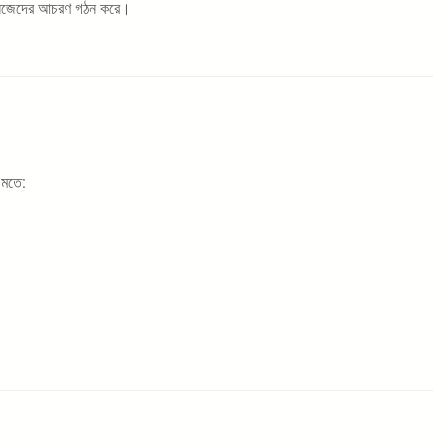
খে নিজেদের আচরণ গঠন করে।
 মতে: